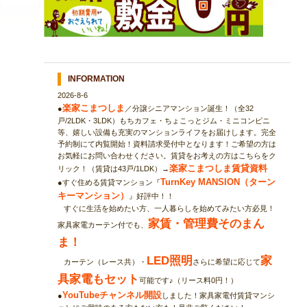
INFORMATION
2026-8-6
楽家こまつしま
●
／分譲シニアマンション誕生！（全32
戸/2LDK・3LDK）もちカフェ・ちょこっとジム・ミニコンビニ
等、嬉しい設備も充実のマンションライフをお届けします。完全
予約制にて内覧開始！資料請求受付中となります！ご希望の方は
お気軽にお問い合わせください。賃貸をお考えの方はこちらをク
楽家こまつしま賃貸資料
リック！（賃貸は43戸/1LDK）→
TurnKey MANSION（ターン
●すぐ住める賃貸マンション『
キーマンション）
』好評中！！
すぐに生活を始めたい方、一人暮らしを始めてみたい方必見！
家賃・管理費そのまん
家具家電カーテン付でも、
ま！
LED照明
家
カーテン（レース共）・
さらに希望に応じて
具家電もセット
可能です♪（リース料0円！）
YouTubeチャンネル開設
●
しました！家具家電付賃貸マンシ