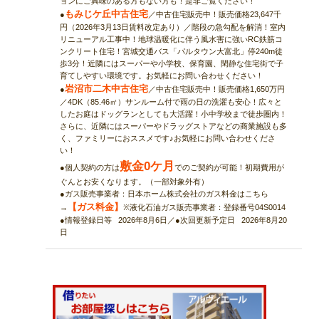
ョンにご興味のある方もない方も！是非ご覧ください！
もみじケ丘中古住宅
●
／中古住宅販売中！販売価格23,647千
円（2026年3月13日賃料改定あり）／階段の急勾配を解消！室内
リニューアル工事中！地球温暖化に伴う風水害に強いRC鉄筋コ
ンクリート住宅！宮城交通バス「パルタウン大富北」停240m徒
歩3分！近隣にはスーパーや小学校、保育園、閑静な住宅街で子
育てしやすい環境です。お気軽にお問い合わせください！
岩沼市二木中古住宅
●
／中古住宅販売中！販売価格1,650万円
／4DK（85.46㎡）サンルーム付で雨の日の洗濯も安心！広々と
したお庭はドッグランとしても大活躍！小中学校まで徒歩圏内！
さらに、近隣にはスーパーやドラッグストアなどの商業施設も多
く、ファミリーにおススメです♪お気軽にお問い合わせくださ
い！
敷金0ケ月
●個人契約の方は
でのご契約が可能！初期費用が
ぐんとお安くなります。（一部対象外有）
●ガス販売事業者：日本ホーム株式会社のガス料金はこちら
【ガス料金】
→
※液化石油ガス販売事業者：登録番号04S0014
●情報登録日等 2026年8月6日／●次回更新予定日 2026年8月20
日